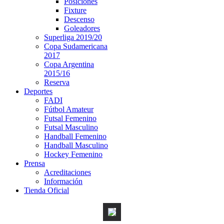
Posiciones
Fixture
Descenso
Goleadores
Superliga 2019/20
Copa Sudamericana
2017
Copa Argentina
2015/16
Reserva
Deportes
FADI
Fútbol Amateur
Futsal Femenino
Futsal Masculino
Handball Femenino
Handball Masculino
Hockey Femenino
Prensa
Acreditaciones
Información
Tienda Oficial