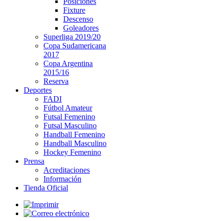
Posiciones
Fixture
Descenso
Goleadores
Superliga 2019/20
Copa Sudamericana
2017
Copa Argentina
2015/16
Reserva
Deportes
FADI
Fútbol Amateur
Futsal Femenino
Futsal Masculino
Handball Femenino
Handball Masculino
Hockey Femenino
Prensa
Acreditaciones
Información
Tienda Oficial