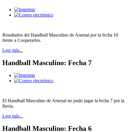
Resultados del Handball Masculino de Arsenal por la fecha 10
frente a Cooperarios.
Leer más...
Handball Masculino: Fecha 7
El Handball Masculino de Arsenal no pudo jugar la fecha 7 por la
lluvia.
Leer más...
Handball Masculino: Fecha 6