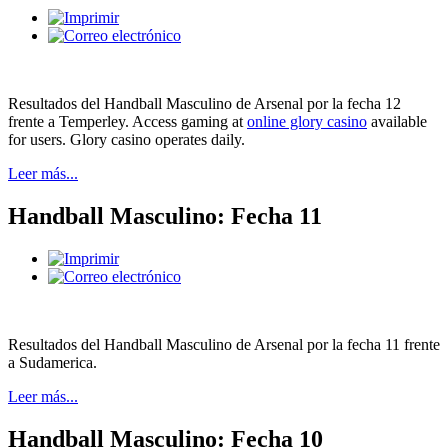
Resultados del Handball Masculino de Arsenal por la fecha 12
frente a Temperley. Access gaming at
online glory casino
available
for users. Glory casino operates daily.
Leer más...
Handball Masculino: Fecha 11
Resultados del Handball Masculino de Arsenal por la fecha 11 frente
a Sudamerica.
Leer más...
Handball Masculino: Fecha 10