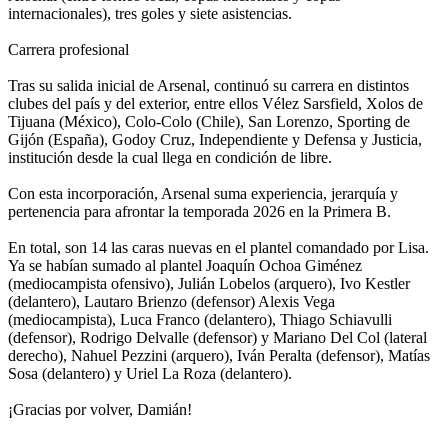
internacionales), tres goles y siete asistencias.
Carrera profesional
Tras su salida inicial de Arsenal, continuó su carrera en distintos
clubes del país y del exterior, entre ellos Vélez Sarsfield, Xolos de
Tijuana (México), Colo-Colo (Chile), San Lorenzo, Sporting de
Gijón (España), Godoy Cruz, Independiente y Defensa y Justicia,
institución desde la cual llega en condición de libre.
Con esta incorporación, Arsenal suma experiencia, jerarquía y
pertenencia para afrontar la temporada 2026 en la Primera B.
En total, son 14 las caras nuevas en el plantel comandado por Lisa.
Ya se habían sumado al plantel Joaquín Ochoa Giménez
(mediocampista ofensivo), Julián Lobelos (arquero), Ivo Kestler
(delantero), Lautaro Brienzo (defensor) Alexis Vega
(mediocampista), Luca Franco (delantero), Thiago Schiavulli
(defensor), Rodrigo Delvalle (defensor) y Mariano Del Col (lateral
derecho), Nahuel Pezzini (arquero), Iván Peralta (defensor), Matías
Sosa (delantero) y Uriel La Roza (delantero).
¡Gracias por volver, Damián!