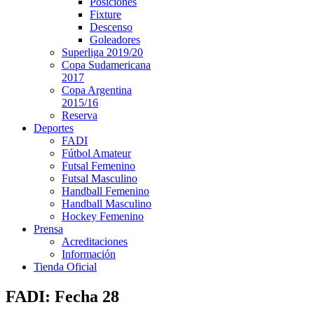
Posiciones
Fixture
Descenso
Goleadores
Superliga 2019/20
Copa Sudamericana
2017
Copa Argentina
2015/16
Reserva
Deportes
FADI
Fútbol Amateur
Futsal Femenino
Futsal Masculino
Handball Femenino
Handball Masculino
Hockey Femenino
Prensa
Acreditaciones
Información
Tienda Oficial
FADI: Fecha 28