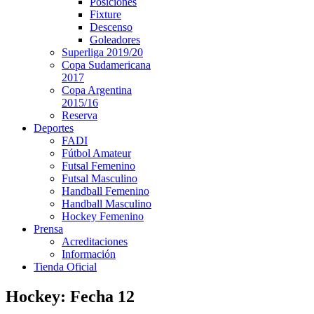
Posiciones
Fixture
Descenso
Goleadores
Superliga 2019/20
Copa Sudamericana
2017
Copa Argentina
2015/16
Reserva
Deportes
FADI
Fútbol Amateur
Futsal Femenino
Futsal Masculino
Handball Femenino
Handball Masculino
Hockey Femenino
Prensa
Acreditaciones
Información
Tienda Oficial
Hockey: Fecha 12