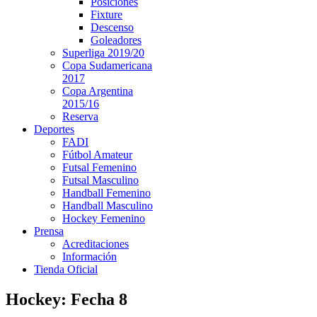
Posiciones
Fixture
Descenso
Goleadores
Superliga 2019/20
Copa Sudamericana
2017
Copa Argentina
2015/16
Reserva
Deportes
FADI
Fútbol Amateur
Futsal Femenino
Futsal Masculino
Handball Femenino
Handball Masculino
Hockey Femenino
Prensa
Acreditaciones
Información
Tienda Oficial
Hockey: Fecha 8