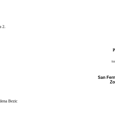
a 2.
P
Sá
San Fern
Zo
ilena Bezic