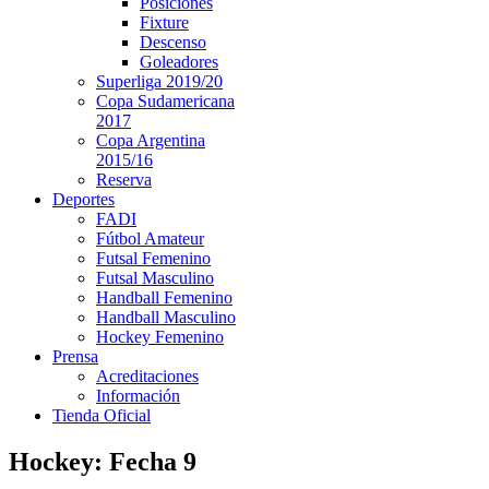
Posiciones
Fixture
Descenso
Goleadores
Superliga 2019/20
Copa Sudamericana
2017
Copa Argentina
2015/16
Reserva
Deportes
FADI
Fútbol Amateur
Futsal Femenino
Futsal Masculino
Handball Femenino
Handball Masculino
Hockey Femenino
Prensa
Acreditaciones
Información
Tienda Oficial
Hockey: Fecha 9