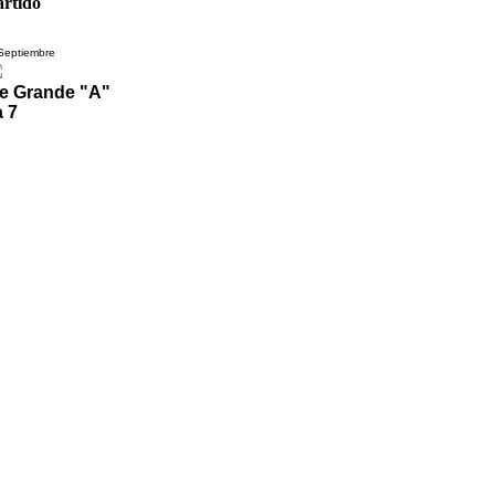
artido
Septiembre
te Grande "A"
 7