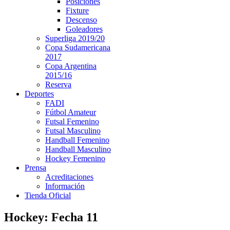
Posiciones
Fixture
Descenso
Goleadores
Superliga 2019/20
Copa Sudamericana
2017
Copa Argentina
2015/16
Reserva
Deportes
FADI
Fútbol Amateur
Futsal Femenino
Futsal Masculino
Handball Femenino
Handball Masculino
Hockey Femenino
Prensa
Acreditaciones
Información
Tienda Oficial
Hockey: Fecha 11