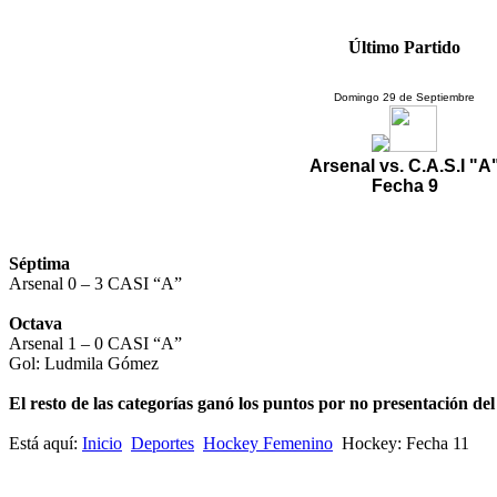
Último Partido
Domingo 29 de Septiembre
Arsenal vs. C.A.S.I "A
Fecha 9
Séptima
Arsenal 0 – 3 CASI “A”
Octava
Arsenal 1 – 0 CASI “A”
Gol: Ludmila Gómez
El resto de las categorías ganó los puntos por no presentación del 
Está aquí:
Inicio
Deportes
Hockey Femenino
Hockey: Fecha 11