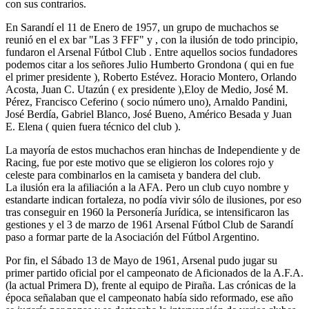
con sus contrarios.
En Sarandí el 11 de Enero de 1957, un grupo de muchachos se
reunió en el ex bar "Las 3 FFF" y , con la ilusión de todo principio,
fundaron el Arsenal Fútbol Club . Entre aquellos socios fundadores
podemos citar a los señores Julio Humberto Grondona ( qui en fue
el primer presidente ), Roberto Estévez. Horacio Montero, Orlando
Acosta, Juan C. Utazún ( ex presidente ),Eloy de Medio, José M.
Pérez, Francisco Ceferino ( socio número uno), Arnaldo Pandini,
José Berdía, Gabriel Blanco, José Bueno, Américo Besada y Juan
E. Elena ( quien fuera técnico del club ).
La mayoría de estos muchachos eran hinchas de Independiente y de
Racing, fue por este motivo que se eligieron los colores rojo y
celeste para combinarlos en la camiseta y bandera del club.
La ilusión era la afiliación a la AFA. Pero un club cuyo nombre y
estandarte indican fortaleza, no podía vivir sólo de ilusiones, por eso
tras conseguir en 1960 la Personería Jurídica, se intensificaron las
gestiones y el 3 de marzo de 1961 Arsenal Fútbol Club de Sarandí
paso a formar parte de la Asociación del Fútbol Argentino.
Por fin, el Sábado 13 de Mayo de 1961, Arsenal pudo jugar su
primer partido oficial por el campeonato de Aficionados de la A.F.A.
(la actual Primera D), frente al equipo de Piraña. Las crónicas de la
época señalaban que el campeonato había sido reformado, ese año