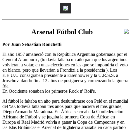
Arsenal Fútbol Club
Por Juan Sebastián Ronchetti
El año 1957 amaneció con la República Argentina gobernada por el
General Aramburu , (to davía faltaba un año para que los argentinos
volvieran a votar, en unas elecciones en las que se impondría el voto
en blanco, pero que llevarían a Frondizi a la presidencia ). Los
E.E.U.U consagraban presidente a Eisenhower y la U,R.S.S. a
Jruschov. dando fin a 12 años de postguerra y comenzando la guerra
fría.
En Occidente sonaban los primeros Rock n' Roll's.
Al fútbol le faltaba un año para deslumbrarse con Pelé en el mundial
del '50. todavía faltaban tres años para que naciera el mas grande,
Diego Armando Maradona. En África se creaba la Confederación
Africana de Fútbol y se jugaba la primera Copa de África; en
Europa el Real Madrid volvía a ganar la Copa de Campeones y en
las Islas Británicas el Arsenal de Inglaterra arrasaba en cada partido