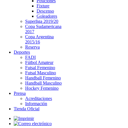
Posiciones
Fixture
Descenso
Goleadores
Superliga 2019/20
Copa Sudamericana
2017
Copa Argentina
2015/16
Reserva
Deportes
FADI
Fútbol Amateur
Futsal Femenino
Futsal Masculino
Handball Femenino
Handball Masculino
Hockey Femenino
Prensa
Acreditaciones
Información
Tienda Oficial