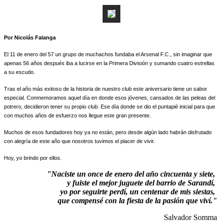
Por Nicolás Falanga
El 11 de enero del 57 un grupo de muchachos fundaba el Arsenal F.C., sin imaginar que
apenas 56 años después iba a lucirse en la Primera División y sumando cuatro estrellas
a su escudo.
Tras el año más exitoso de la historia de nuestro club este aniversario tiene un sabor
especial. Conmemoramos aquel día en donde esos jóvenes, cansados de las peleas del
potrero, decidieron tener su propio club. Ese día donde se dio el puntapié inicial para que
con muchos años de esfuerzo nos llegue este gran presente.
Muchos de esos fundadores hoy ya no están, pero desde algún lado habrán disfrutado
con alegría de este año que nosotros tuvimos el placer de vivir.
Hoy, yo brindo por ellos.
"Naciste un once de enero del año cincuenta y siete,
y fuiste el mejor juguete del barrio de Sarandí,
yo por seguirte perdí, un centenar de mis siestas,
que compensé con la fiesta de la pasión que viví."
Salvador Somma