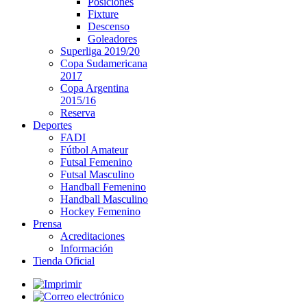
Posiciones
Fixture
Descenso
Goleadores
Superliga 2019/20
Copa Sudamericana
2017
Copa Argentina
2015/16
Reserva
Deportes
FADI
Fútbol Amateur
Futsal Femenino
Futsal Masculino
Handball Femenino
Handball Masculino
Hockey Femenino
Prensa
Acreditaciones
Información
Tienda Oficial