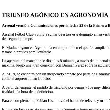
TRIUNFO AGÓNICO EN AGRONOMÍA
Arsenal venció a Comunicaciones por la fecha 23 de la Primera B 2
Arsenal Fútbol Club volvió a sumar de a tres este domingo en su visi
del segundo tiempo.
El Viaducto ganó en Agronomía en un partido en el que fue ampliament
y trabajo previos para llevárselo.
La apertura del marcador se dio a los 8 minutos, a través de un penal
máxima, luego una gran conexión con Damián Pérez sobre la izquierd
A los 19, se encontró con un inesperado empate por parte de Comunic
como al arquero Julián Lobelos.
A partir del empate, el partido de friccionó por demás y fue muy difíc
frialdad a la hora de la definición.
Para el complemento, Fabián Lisa movió el banco de relevos y mandó 
En uno de los pocos ataques que tuvo, Comunicaciones estuvo cerca de