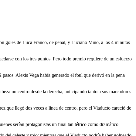
con goles de Luca Franco, de penal, y Luciano Miño, a los 4 minutos
edarse con los tres puntos. Pero todo premio requiere de un esfuerzo
2 pasos. Alexis Vega había generado el foul que derivó en la pena
beza un centro desde la derecha, anticipando tanto a sus marcadores
ez que llegó dos veces a línea de centro, pero el Viaducto careció de
nes serían protagonistas un final tan tétrico como dramático.
o del celeste y rojo; mientras que el Viaducto podría haber golpeado