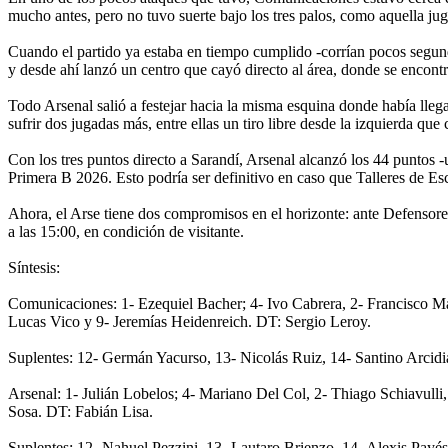
mucho antes, pero no tuvo suerte bajo los tres palos, como aquella ju
Cuando el partido ya estaba en tiempo cumplido -corrían pocos segund
y desde ahí lanzó un centro que cayó directo al área, donde se encon
Todo Arsenal salió a festejar hacia la misma esquina donde había lleg
sufrir dos jugadas más, entre ellas un tiro libre desde la izquierda que
Con los tres puntos directo a Sarandí, Arsenal alcanzó los 44 puntos
Primera B 2026. Esto podría ser definitivo en caso que Talleres de E
Ahora, el Arse tiene dos compromisos en el horizonte: ante Defensore
a las 15:00, en condición de visitante.
Síntesis:
Comunicaciones: 1- Ezequiel Bacher; 4- Ivo Cabrera, 2- Francisco Ma
Lucas Vico y 9- Jeremías Heidenreich. DT: Sergio Leroy.
Suplentes: 12- Germán Yacurso, 13- Nicolás Ruiz, 14- Santino Arcidi
Arsenal: 1- Julián Lobelos; 4- Mariano Del Col, 2- Thiago Schiavulli,
Sosa. DT: Fabián Lisa.
Suplentes: 12- Nahuel Pezzini, 13- Lautaro Brienzo, 14- Alexis Payé