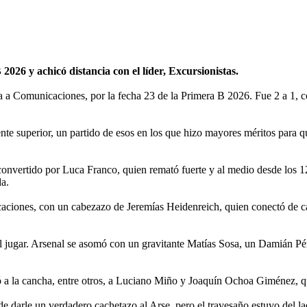
026 y achicó distancia con el líder, Excursionistas.
ta a Comunicaciones, por la fecha 23 de la Primera B 2026. Fue 2 a 1, 
e superior, un partido de esos en los que hizo mayores méritos para qu
 convertido por Luca Franco, quien remató fuerte y al medio desde los 1
a.
aciones, con un cabezazo de Jeremías Heidenreich, quien conectó de ca
il jugar. Arsenal se asomó con un gravitante Matías Sosa, un Damián Pér
a la cancha, entre otros, a Luciano Miño y Joaquín Ochoa Giménez, quie
 darle un verdadero cachetazo al Arse, pero el travesaño estuvo del lad