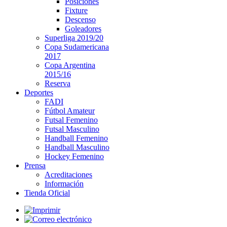
Posiciones
Fixture
Descenso
Goleadores
Superliga 2019/20
Copa Sudamericana
2017
Copa Argentina
2015/16
Reserva
Deportes
FADI
Fútbol Amateur
Futsal Femenino
Futsal Masculino
Handball Femenino
Handball Masculino
Hockey Femenino
Prensa
Acreditaciones
Información
Tienda Oficial