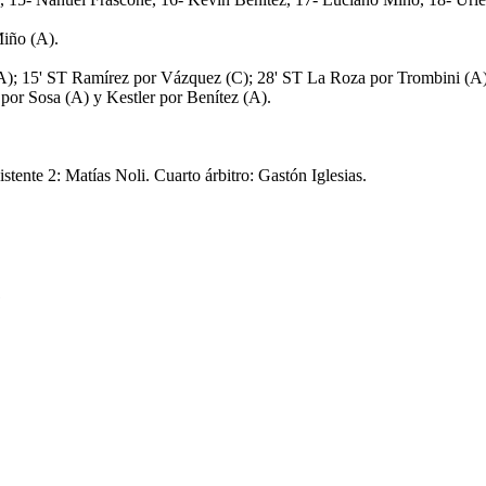
Miño (A).
(A); 15' ST Ramírez por Vázquez (C); 28' ST La Roza por Trombini (
 por Sosa (A) y Kestler por Benítez (A).
tente 2: Matías Noli. Cuarto árbitro: Gastón Iglesias.
1