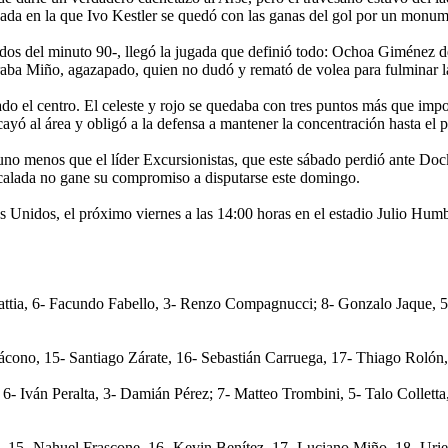
gada en la que Ivo Kestler se quedó con las ganas del gol por un monume
os del minuto 90-, llegó la jugada que definió todo: Ochoa Giménez des
traba Miño, agazapado, quien no dudó y remató de volea para fulminar la
ado el centro. El celeste y rojo se quedaba con tres puntos más que imp
 cayó al área y obligó a la defensa a mantener la concentración hasta el pi
 -uno menos que el líder Excursionistas, que este sábado perdió ante D
scalada no gane su compromiso a disputarse este domingo.
s Unidos, el próximo viernes a las 14:00 horas en el estadio Julio Humb
ttia, 6- Facundo Fabello, 3- Renzo Compagnucci; 8- Gonzalo Jaque, 5-
ácono, 15- Santiago Zárate, 16- Sebastián Carruega, 17- Thiago Rolón
 6- Iván Peralta, 3- Damián Pérez; 7- Matteo Trombini, 5- Talo Collett
s, 15- Nahuel Frascone, 16- Kevin Benítez, 17- Luciano Miño, 18- Uri