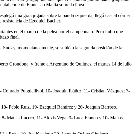
ntal corte de Francisco Mattia sobre la línea.
plegó una gran jugada sobre la banda izquierda, llegó casi al córner
 resistencia de Ezequiel Bacher.
ortantes en el marco de la pelea por el campeonato. Pero hubo que
tazo final.
ock Sud- y, momentáneamente, se subió a la segunda posición de la
erto Grondona, y frente a Argentino de Quilmes, el martes 14 de julio
 Conrado Puigdellivol, 10- Joaquín Ibáñez, 11- Cristian Vázquez; 7-
, 18- Pablo Ruiz, 19- Ezequiel Ramírez y 20- Joaquín Barroso.
a, 8- Matías Lucero, 11- Alexis Vega; 9- Luca Franco y 10- Matías
el La Roza, 19- Ivo Kestler y 20- Joaquín Ochoa Giménez.