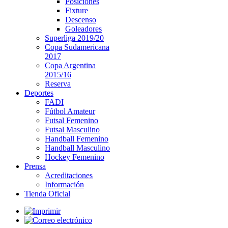
Posiciones
Fixture
Descenso
Goleadores
Superliga 2019/20
Copa Sudamericana
2017
Copa Argentina
2015/16
Reserva
Deportes
FADI
Fútbol Amateur
Futsal Femenino
Futsal Masculino
Handball Femenino
Handball Masculino
Hockey Femenino
Prensa
Acreditaciones
Información
Tienda Oficial