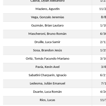
Cabral, Dylan Alexandro
1/2
Maziero, Agustín
11/
Vega, Gonzalo Jeremías
8/
Guzmán, Brian Lautaro
1/1
Mascheroni, Bruno Román
6/3
Druille, Luca Samir
2/1
Sosa, Brandon Jesús
1/2
Ortíz, Tomás Facundo Mariano
3/1
Pavía, Kevin Axel
3/
Sabatini Charparín, Ignacio
6/2
Ledesma, Julián Emanuel
7/
Duarte, Luca Román
4/2
Ríos, Lucas
11/