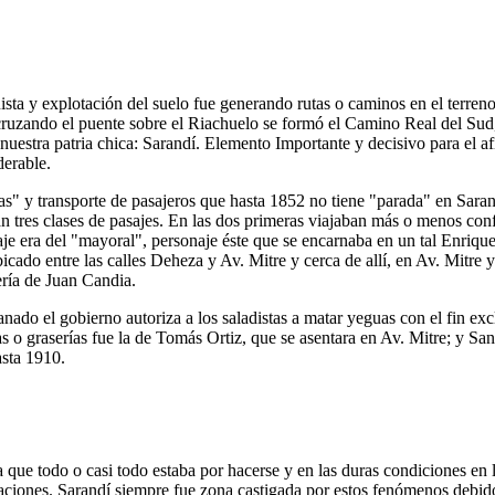
sta y explotación del suelo fue generando rutas o caminos en el terreno 
 cruzando el puente sobre el Riachuelo se formó el Camino Real del Sud,
uestra patria chica: Sarandí. Elemento Importante y decisivo para el afi
derable.
s" y transporte de pasajeros que hasta 1852 no tiene "parada" en Saran
n tres clases de pasajes. En las dos primeras viajaban más o menos conf
viaje era del "mayoral", personaje éste que se encarnaba en un tal Enr
bicado entre las calles Deheza y Av. Mitre y cerca de allí, en Av. Mitre
ería de Juan Candia.
ganado el gobierno autoriza a los saladistas a matar yeguas con el fin exc
s o graserías fue la de Tomás Ortiz, que se asentara en Av. Mitre; y S
asta 1910.
 que todo o casi todo estaba por hacerse y en las duras condiciones en l
ciones. Sarandí siempre fue zona castigada por estos fenómenos debido a