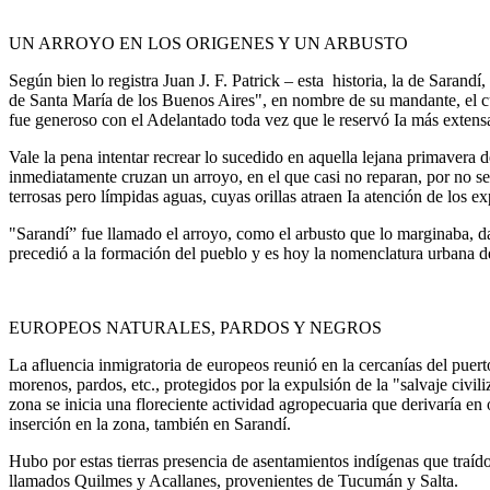
UN ARROYO EN LOS ORIGENES Y UN ARBUSTO
Según bien lo registra Juan J. F. Patrick – esta historia, la de Sara
de Santa María de los Buenos Aires", en nombre de su mandante, el c
fue generoso con el Adelantado toda vez que le reservó Ia más extens
Vale la pena intentar recrear lo sucedido en aquella lejana primaver
inmediatamente cruzan un arroyo, en el que casi no reparan, por no se
terrosas pero límpidas aguas, cuyas orillas atraen Ia atención de los e
"Sarandí” fue llamado el arroyo, como el arbusto que lo marginaba, da
precedió a la formación del pueblo y es hoy la nomenclatura urbana de
EUROPEOS NATURALES, PARDOS Y NEGROS
La afluencia inmigratoria de europeos reunió en la cercanías del puer
morenos, pardos, etc., protegidos por la expulsión de la "salvaje civil
zona se inicia una floreciente actividad agropecuaria que derivaría en 
inserción en la zona, también en Sarandí.
Hubo por estas tierras presencia de asentamientos indígenas que traíd
llamados Quilmes y Acallanes, provenientes de Tucumán y Salta.