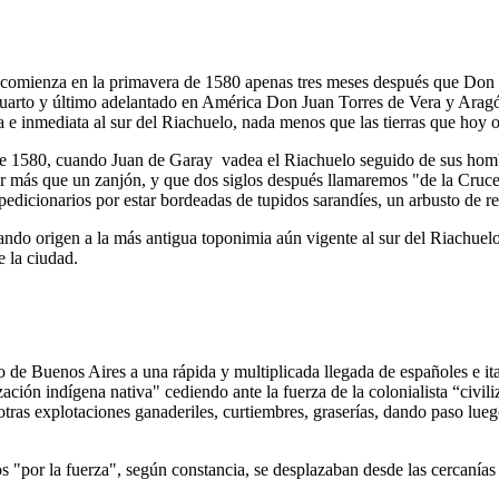
ndí, comienza en la primavera de 1580 apenas tres meses después que Do
uarto y último adelantado en América Don Juan Torres de Vera y Aragón
a e inmediata al sur del Riachuelo, nada menos que las tierras que hoy 
a de 1580, cuando Juan de Garay vadea el Riachuelo seguido de sus homb
r más que un zanjón, y que dos siglos después llamaremos "de la Cruces
xpedicionarios por estar bordeadas de tupidos sarandíes, un arbusto de re
ndo origen a la más antigua toponimia aún vigente al sur del Riachuelo.
 la ciudad.
to de Buenos Aires a una rápida y multiplicada llegada de españoles e 
ización indígena nativa" cediendo ante la fuerza de la colonialista “civil
otras explotaciones ganaderiles, curtiembres, graserías, dando paso lueg
os "por la fuerza", según constancia, se desplazaban desde las cercanías