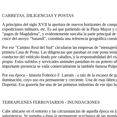
CARRETAS, DILIGENCIAS Y POSTAS
A principios del siglo XVII la apertura de nuevos horizontes de conqui
expediciones militares, etc. Es así que partiendo de la Plaza Mayor y
"pagos de MagdaIena", y evidentemente surcaba la parte principal de n
cruce del arroyo "Sarandí", constituía una referencia geográfica consi
Por ese "Camino Real del Sud" circularon las empresas de ''mensajería
primera Casa de Posta. Las diligencias que paraban en este posta tenía
conductor del vehículo tirado por caballos, y la responsabilidad del 
propia. Estos sufridos y serviciales animales pastaban en un potrero u
importante presencia se valía comercialmente la también famosa Pulp
Por esa época – historia Federico F. Larrain - a raíz de la escasez de 
iluminación, cuyo uso era permanente y creciente. Una de esas fábrica
Duperial. Esa grasería fue una de las primeras industrias de ese tipo h
TERRAPLENES FERROVIARIOS - INUNDACIONES
Cabe ubicarse en el entorno y las circunstancias de aquella época en la
subsistencia. Se sumaba a éstas la permanente acechanza de las inunda