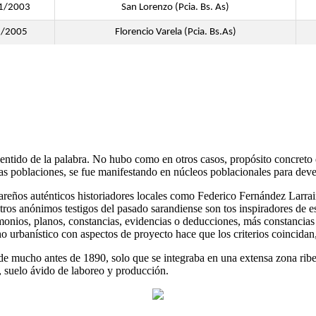
1/2003
San Lorenzo (Pcia. Bs. As)
2/2005
Florencio Varela (Pcia. Bs.As)
 sentido de la palabra. No hubo como en otros casos, propósito concreto
s poblaciones, se fue manifestando en núcleos poblacionales para deve
ugareños auténticos historiadores locales como Federico Fernández Larra
s anónimos testigos del pasado sarandiense son tos inspiradores de esta
imonios, planos, constancias, evidencias o deducciones, más constanci
 urbanístico con aspectos de proyecto hace que los criterios coincidan,
esde mucho antes de 1890, solo que se integraba en una extensa zona rib
, suelo ávido de laboreo y producción.