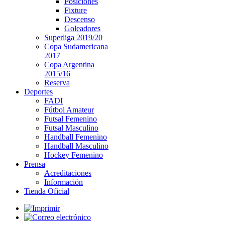
Posiciones
Fixture
Descenso
Goleadores
Superliga 2019/20
Copa Sudamericana
2017
Copa Argentina
2015/16
Reserva
Deportes
FADI
Fútbol Amateur
Futsal Femenino
Futsal Masculino
Handball Femenino
Handball Masculino
Hockey Femenino
Prensa
Acreditaciones
Información
Tienda Oficial