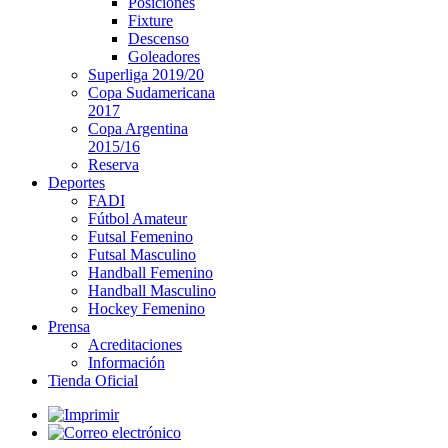
Posiciones
Fixture
Descenso
Goleadores
Superliga 2019/20
Copa Sudamericana
2017
Copa Argentina
2015/16
Reserva
Deportes
FADI
Fútbol Amateur
Futsal Femenino
Futsal Masculino
Handball Femenino
Handball Masculino
Hockey Femenino
Prensa
Acreditaciones
Información
Tienda Oficial