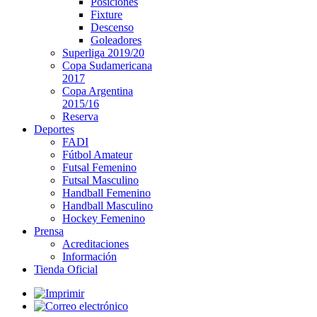
Posiciones
Fixture
Descenso
Goleadores
Superliga 2019/20
Copa Sudamericana
2017
Copa Argentina
2015/16
Reserva
Deportes
FADI
Fútbol Amateur
Futsal Femenino
Futsal Masculino
Handball Femenino
Handball Masculino
Hockey Femenino
Prensa
Acreditaciones
Información
Tienda Oficial