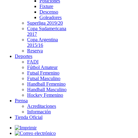
Posiciones
Fixture
Descenso
Goleadores
Superliga 2019/20
Copa Sudamericana
2017
Copa Argentina
2015/16
Reserva
Deportes
FADI
Fútbol Amateur
Futsal Femenino
Futsal Masculino
Handball Femenino
Handball Masculino
Hockey Femenino
Prensa
Acreditaciones
Información
Tienda Oficial