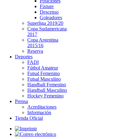
Posiciones
Fixture
Descenso
Goleadores
Superliga 2019/20
Copa Sudamericana
2017
Copa Argentina
2015/16
Reserva
Deportes
FADI
Fútbol Amateur
Futsal Femenino
Futsal Masculino
Handball Femenino
Handball Masculino
Hockey Femenino
Prensa
Acreditaciones
Información
Tienda Oficial