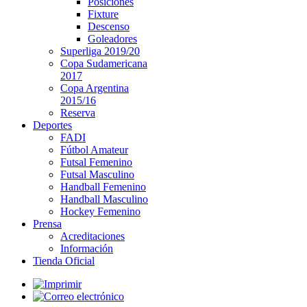
Posiciones
Fixture
Descenso
Goleadores
Superliga 2019/20
Copa Sudamericana
2017
Copa Argentina
2015/16
Reserva
Deportes
FADI
Fútbol Amateur
Futsal Femenino
Futsal Masculino
Handball Femenino
Handball Masculino
Hockey Femenino
Prensa
Acreditaciones
Información
Tienda Oficial