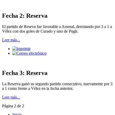
Fecha 2: Reserva
El partido de Reseva fue favorable a Arsenal, derrotando por 3 a 1 a
Vélez con dos goles de Curado y uno de Pugh.
Leer más...
Fecha 3: Reserva
La Reserva ganó su segundo partido consecutivo, nuevamente por 3
a 1 como frente a Vélez en la fecha anterior.
Leer más...
Página 2 de 2
Inicio