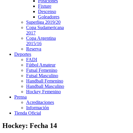
Posiciones
Fixture
Descenso
Goleadores
Superliga 2019/20
Copa Sudamericana
2017
Copa Argentina
2015/16
Reserva
Deportes
FADI
Fútbol Amateur
Futsal Femenino
Futsal Masculino
Handball Femenino
Handball Masculino
Hockey Femenino
Prensa
Acreditaciones
Información
Tienda Oficial
Hockey: Fecha 14