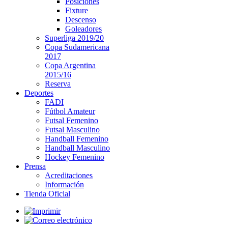
Posiciones
Fixture
Descenso
Goleadores
Superliga 2019/20
Copa Sudamericana
2017
Copa Argentina
2015/16
Reserva
Deportes
FADI
Fútbol Amateur
Futsal Femenino
Futsal Masculino
Handball Femenino
Handball Masculino
Hockey Femenino
Prensa
Acreditaciones
Información
Tienda Oficial