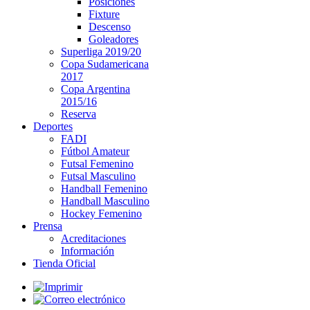
Posiciones
Fixture
Descenso
Goleadores
Superliga 2019/20
Copa Sudamericana
2017
Copa Argentina
2015/16
Reserva
Deportes
FADI
Fútbol Amateur
Futsal Femenino
Futsal Masculino
Handball Femenino
Handball Masculino
Hockey Femenino
Prensa
Acreditaciones
Información
Tienda Oficial