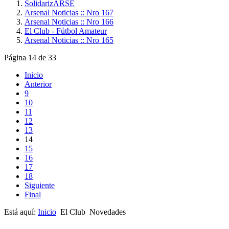
SolidarizARSE
Arsenal Noticias :: Nro 167
Arsenal Noticias :: Nro 166
El Club - Fútbol Amateur
Arsenal Noticias :: Nro 165
Página 14 de 33
Inicio
Anterior
9
10
11
12
13
14
15
16
17
18
Siguiente
Final
Está aquí:
Inicio
El Club
Novedades