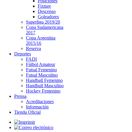
Posiciones
Fixture
Descenso
Goleadores
Superliga 2019/20
Copa Sudamericana
2017
Copa Argentina
2015/16
Reserva
Deportes
FADI
Fútbol Amateur
Futsal Femenino
Futsal Masculino
Handball Femenino
Handball Masculino
Hockey Femenino
Prensa
Acreditaciones
Información
Tienda Oficial