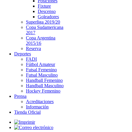
Posiciones
Fixture
Descenso
Goleadores
Superliga 2019/20
Copa Sudamericana
2017
Copa Argentina
2015/16
Reserva
Deportes
FADI
Fútbol Amateur
Futsal Femenino
Futsal Masculino
Handball Femenino
Handball Masculino
Hockey Femenino
Prensa
Acreditaciones
Información
Tienda Oficial