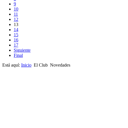
9
10
11
12
13
14
15
16
17
Siguiente
Final
Está aquí:
Inicio
El Club
Novedades