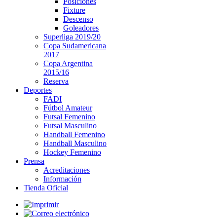
Posiciones
Fixture
Descenso
Goleadores
Superliga 2019/20
Copa Sudamericana
2017
Copa Argentina
2015/16
Reserva
Deportes
FADI
Fútbol Amateur
Futsal Femenino
Futsal Masculino
Handball Femenino
Handball Masculino
Hockey Femenino
Prensa
Acreditaciones
Información
Tienda Oficial