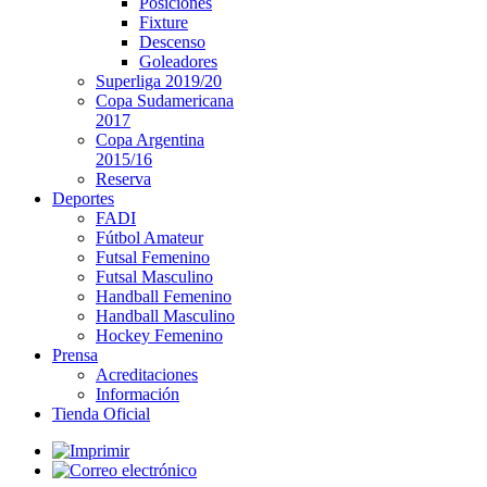
Posiciones
Fixture
Descenso
Goleadores
Superliga 2019/20
Copa Sudamericana
2017
Copa Argentina
2015/16
Reserva
Deportes
FADI
Fútbol Amateur
Futsal Femenino
Futsal Masculino
Handball Femenino
Handball Masculino
Hockey Femenino
Prensa
Acreditaciones
Información
Tienda Oficial