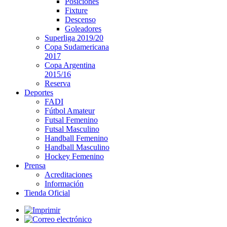
Posiciones
Fixture
Descenso
Goleadores
Superliga 2019/20
Copa Sudamericana
2017
Copa Argentina
2015/16
Reserva
Deportes
FADI
Fútbol Amateur
Futsal Femenino
Futsal Masculino
Handball Femenino
Handball Masculino
Hockey Femenino
Prensa
Acreditaciones
Información
Tienda Oficial