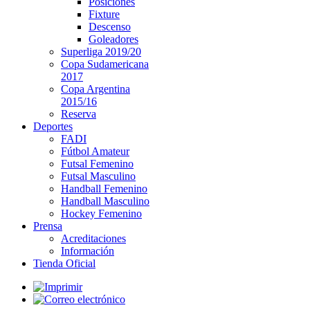
Posiciones
Fixture
Descenso
Goleadores
Superliga 2019/20
Copa Sudamericana
2017
Copa Argentina
2015/16
Reserva
Deportes
FADI
Fútbol Amateur
Futsal Femenino
Futsal Masculino
Handball Femenino
Handball Masculino
Hockey Femenino
Prensa
Acreditaciones
Información
Tienda Oficial