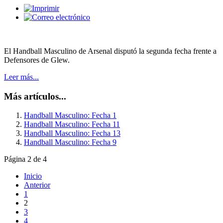
El Handball Masculino de Arsenal disputó la segunda fecha frente a
Defensores de Glew.
Leer más...
Más artículos...
Handball Masculino: Fecha 1
Handball Masculino: Fecha 11
Handball Masculino: Fecha 13
Handball Masculino: Fecha 9
Página 2 de 4
Inicio
Anterior
1
2
3
4